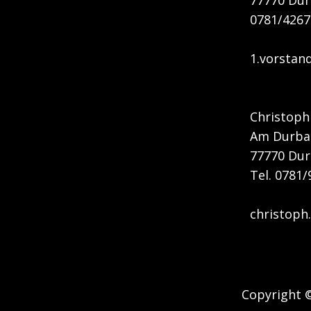
77770 Du
0781/4267
1.vorstan
Christoph
Am Durba
77770 Du
Tel. 0
christoph.
Copyright ©