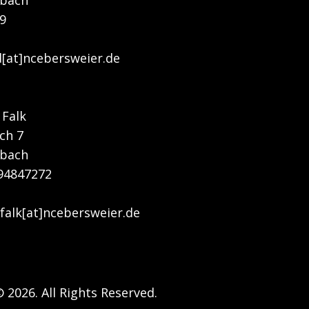
rbach
9
d[at]ncebersweier.de
 Falk
ch 7
rbach
781/94847272
falk[at]ncebersweier.de
 2026. All Rights Reserved.